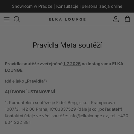
Přeskočit na obsah
Showroom w Pradze | Konsultacje i personalizacja online
Účet
Koší
Pravidla Meta soutěží
Pravidla soutěže
zveřejněné
1.7.2025
na Instagramu ELKA
LOUNGE
(dále jako „
Pravidla
“)
A) ÚVODNÍ USTANOVENÍ
1. Pořadatelem soutěže je
Fideli Berg, s.r.o., Kramperova
1007/3, 142 00 Praha, IČ:03337529
(dále jako „
pořadatel
“).
Kontaktní údaje ve věci soutěže: info@elkalounge.cz, tel.
+420
604 222 881