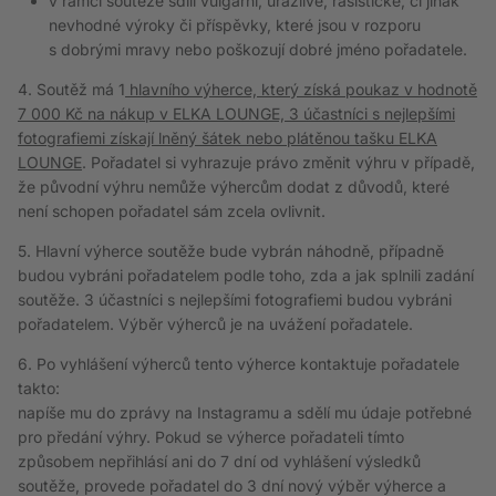
v rámci soutěže sdílí vulgární, urážlivé, rasistické, či jinak
nevhodné výroky či příspěvky, které jsou v rozporu
s dobrými mravy nebo poškozují dobré jméno pořadatele.
4. Soutěž má 1
hlavního výherce, který získá poukaz v hodnotě
7 000 Kč na nákup v ELKA LOUNGE, 3 účastníci s nejlepšími
fotografiemi získají lněný šátek nebo plátěnou tašku ELKA
LOUNGE
. Pořadatel si vyhrazuje právo změnit výhru v případě,
že původní výhru nemůže výhercům dodat z důvodů, které
není schopen pořadatel sám zcela ovlivnit.
5. Hlavní výherce soutěže bude vybrán náhodně, případně
budou vybráni pořadatelem
podle toho, zda a jak splnili zadání
soutěže. 3 účastníci s nejlepšími fotografiemi budou vybráni
pořadatelem. Výběr výherců je na uvážení pořadatele.
6. Po vyhlášení výherců tento výherce kontaktuje pořadatele
takto:
napíše mu do zprávy na Instagramu
a sdělí mu údaje potřebné
pro předání výhry. Pokud se výherce pořadateli tímto
způsobem nepřihlásí ani do
7
dní od vyhlášení výsledků
soutěže, provede pořadatel do
3
dní nový výběr výherce a