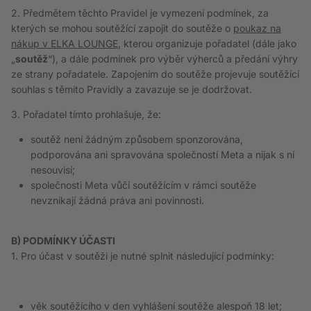
2. Předmětem těchto Pravidel je vymezení podmínek, za
kterých se mohou soutěžící zapojit do soutěže
o
poukaz na
nákup v ELKA LOUNGE
, kterou organizuje pořadatel (dále jako
„
soutěž
“), a dále podmínek pro výběr výherců a předání výhry
ze strany pořadatele. Zapojením do soutěže projevuje soutěžící
souhlas s těmito Pravidly a zavazuje se je dodržovat.
3. Pořadatel tímto prohlašuje, že:
soutěž není žádným způsobem sponzorována,
podporována ani spravována společností Meta
a nijak s ní
nesouvisí;
společnosti
Meta
vůči soutěžícím v rámci soutěže
nevznikají žádná práva ani povinnosti.
B) PODMÍNKY ÚČASTI
1. Pro účast v soutěži je nutné splnit následující podmínky:
věk soutěžícího v den vyhlášení soutěže alespoň 18 let;