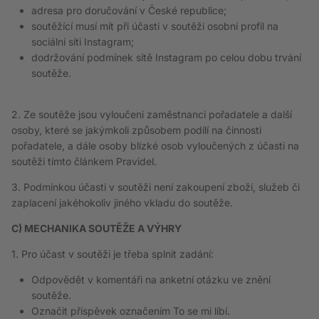
adresa pro doručování v České republice;
soutěžící musí mít při účasti v soutěži osobní profil na
sociální síti
Instagram
;
dodržování podmínek sítě
Instagram
po celou dobu trvání
soutěže.
2. Ze soutěže jsou vyloučeni zaměstnanci pořadatele a další
osoby, které se jakýmkoli způsobem podílí na činnosti
pořadatele, a dále osoby blízké osob vyloučených z účasti na
soutěži tímto článkem Pravidel.
3. Podmínkou účasti v soutěži není zakoupení zboží, služeb či
zaplacení jakéhokoliv jiného vkladu do soutěže.
C) MECHANIKA SOUTĚŽE A VÝHRY
1. Pro účast v soutěži je třeba splnit zadání:
Odpovědět v komentáři na anketní otázku ve znění
soutěže.
Označit příspěvek označením To se mi líbí.