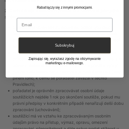
být vyhlášeni její výherci a předána výhra.
Rabat łączy się z innymi promocjami.
2. Osobní údaje soutěžících pořadatel zpracovává jako jejich
správce v tomto rozsahu:
Email
pořadatel je oprávněn zpracovávat pouze tyto osobní
údaje soutěžících — jméno a příjmení, resp. uživatelské
jméno na sociální síti
Instagram
, e-mailovou a doručovací
Subskrybuj
adresu a telefonní číslo (u výherců);
pořadatel zpracovává osobní údaje za účelem zajištění
průběhu, ukončení a vyhlášení soutěže podle Pravidel a za
Zapisując się, wyrażasz zgodę na otrzymywanie
marketingu e-mailowego.
účelem následné komunikace s výherci a předání výhry;
právním základem pro zpracování je plnění smlouvy (resp.
plnění toho, k čemu se pořadatel zavázal v těchto
Pravidlech);
pořadatel je oprávněn zpracovávat osobní údaje
soutěžících nejdéle 1 rok po skončení soutěže, pokud mu
právní předpisy v konkrétním případě nenařizují delší dobu
zpracování (uchovávání);
soutěžící má ve vztahu ke zpracovávaným osobním
údajům právo na přístup, výmaz, opravu, omezení
zpracování, přenositelnost a dále právo podat stížnost u