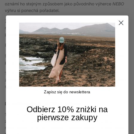
oznámí ho stejným způsobem jako původního výherce
NEBO
výhru si ponechá pořadatel.
7. Pokud výherce výhru odmítne, provede pořadatel do
3
dní
nový výběr výherce
a oznámí ho stejným způsobem jako
původního výherce
NEBO
výhru si ponechá pořadatel.
8. Při vrácení zásilky proběhne jeden další pokus o doručení.
9. Na výhru nevzniká právní nárok. Výherci nejsou oprávněni
požadovat namísto výhry peněžní či jakékoliv jiné plnění.
10. Pořadatel si vyhrazuje právo změnit tato Pravidla. Každou
změnu Pravidel pořadatel odůvodní a včas oznámí soutěžícím
stejným způsobem, jako soutěž vyhlásil.
Zapisz się do newslettera
D) OSOBNÍ ÚDAJE, AUTORSKÁ PRÁVA
Odbierz 10% zniżki na
1. Zapojením soutěžících do soutěže vzniká pořadateli právo
pierwsze zakupy
zpracovávat osobní údaje těchto soutěžících v rozsahu
nezbytném pro to, aby soutěž proběhla podle Pravidel, mohli