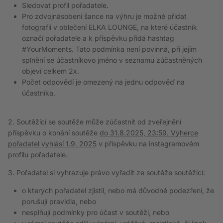
Sledovat profil pořadatele.
Pro zdvojnásobení šance na výhru je možné přidat
fotografii v oblečení ELKA LOUNGE, na které účastník
označí pořadatele a k příspěvku přidá hashtag
#YourMoments. Tato podmínka není povinná, při jejím
splnění se účastníkovo jméno v seznamu zúčastněných
objeví celkem 2x.
Počet odpovědí je omezený na jednu odpověď na
účastníka.
2. Soutěžící se soutěže může zúčastnit od zveřejnění
příspěvku o konání soutěže
do
31.8.2025, 23:59
. Výherce
pořadatel vyhlásí 1.9. 2025
v příspěvku na instagramovém
profilu pořadatele
.
3. Pořadatel si vyhrazuje právo vyřadit ze soutěže soutěžící:
o kterých pořadatel zjistil, nebo má důvodné podezření, že
porušují pravidla, nebo
nesplňují podmínky pro účast v soutěži, nebo