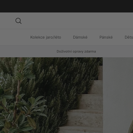
Přeskočit na obsah
Hledat
Kolekce jaro/léto
Dámské
Pánské
Dět
Doživotní opravy zdarma