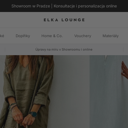
Showroom w Pradze | Konsultacje i personalizacja online
ské
Doplňky
Home & Co.
Vouchery
Materiály
Úpravy na míru v Showroomu i online