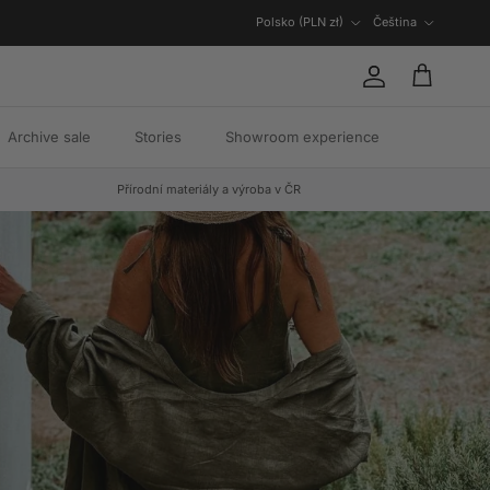
Země/oblast
Jazyk
Polsko (PLN zł)
Čeština
Účet
Košík
Archive sale
Stories
Showroom experience
Přírodní materiály a výroba v ČR