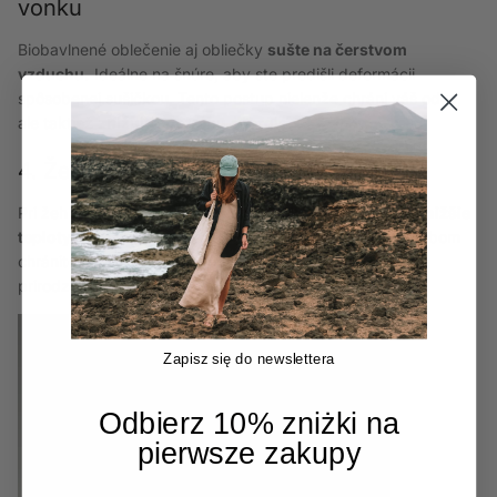
vonku
Biobavlnené oblečenie aj obliečky
sušte na čerstvom
vzduchu.
Ideálne na šnúre, aby ste predišli deformácii
spôsobenej sušičkou. Tento postup nielenže chráni váš odev,
ale taktiež
znižuje spotrebu energie.
4. Žehlite šetrne
Pri žehlení oblečenia aj obliečok z biobavlny
používajte nižšie
teploty
a ideálne s naparovacou žehličkou. Týmto spôsobom
chránite vlákna pred poškodením a zachovávate ich
prirodzenú
mäkkosť a kvalitu.
Zapisz się do newslettera
Odbierz 10% zniżki na
pierwsze zakupy