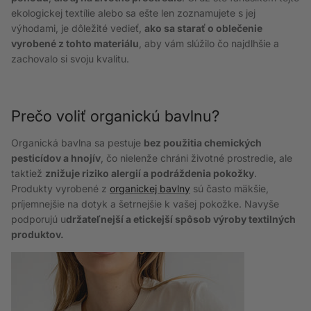
ekologickej textílie alebo sa ešte len zoznamujete s jej
výhodami, je dôležité vedieť,
ako sa starať o oblečenie
vyrobené z tohto materiálu
, aby vám slúžilo čo najdlhšie a
zachovalo si svoju kvalitu.
Prečo voliť organickú bavlnu?
Organická bavlna sa pestuje
bez použitia chemických
pesticídov a hnojív
, čo nielenže chráni životné prostredie, ale
taktiež
znižuje riziko alergií a podráždenia pokožky
.
Produkty vyrobené z
organickej bavlny
sú často mäkšie,
príjemnejšie na dotyk a šetrnejšie k vašej pokožke. Navyše
podporujú u
držateľnejší a etickejší spôsob výroby textilných
produktov.