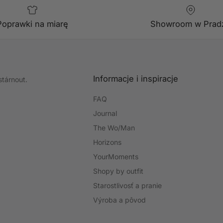
Poprawki na miarę
Showroom w Prad
Informacje i inspiracje
stárnout.
FAQ
Journal
The Wo/Man
Horizons
YourMoments
Shopy by outfit
Starostlivosť a pranie
Výroba a pôvod