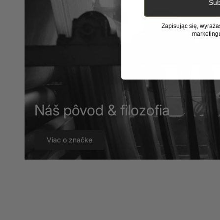
Sub
Zapisując się, wyraż
marketing
Náš pôvod & filozofia
Viac o značke