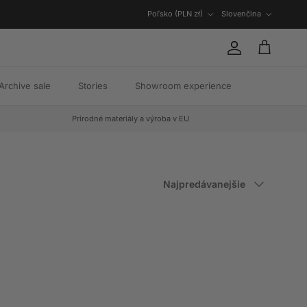
Krajina/oblasť
Jazyk
Poľsko (PLN zł)
Slovenčina
Účet
Košík
Archive sale
Stories
Showroom experience
Prírodné materiály a výroba v EU
Zoradiť podľa
Najpredávanejšie