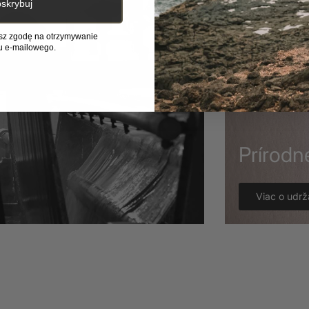
skrybuj
asz zgodę na otrzymywanie
u e-mailowego.
Prírodn
Viac o udrž