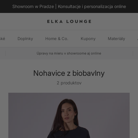
Showroom w Pradze | Konsultacje i personalizacja online
ské
Doplnky
Home & Co.
Kupony
Materiály
Úpravy na mieru v showroome aj online
Nohavice z biobavlny
2 produktov