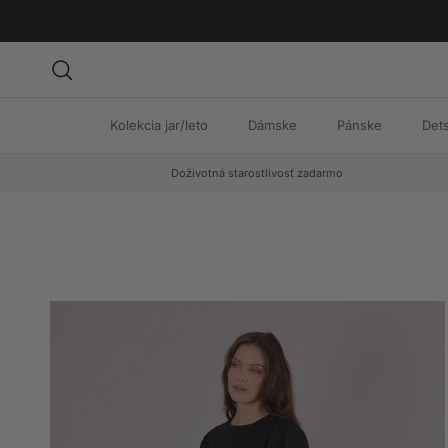
Preskočiť na obsah
Hľadať
Kolekcia jar/leto
Dámske
Pánske
Det
Doživotná starostlivosť zadarmo