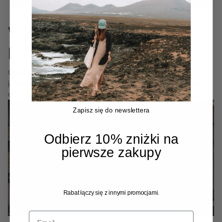
Wypróbuj naszą pościel
premium dla siebie
Otworzyliśmy nasz pierwszy w historii showroom! Wysokiej
jakości materiały i kroje trzeba zobaczyć i poczuć na własne
oczy. Znajdziesz nas w Pradze pod adresem Slavojova 526/1.
Zapisz się do newslettera
Odbierz 10% zniżki na
pierwsze zakupy
Rabat łączy się z innymi promocjami.
Email