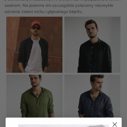
swetrem. Na jesienne dni szczególnie polecamy niezwykłe
odcienie zieleni mchu i głębokiego błękitu.