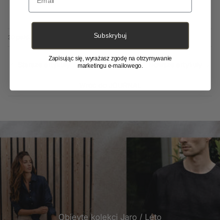
Subskrybuj
30 październik 2024
Zapisując się, wyrażasz zgodę na otrzymywanie
Starsze artykuły
Nowsze artykuły
marketingu e-mailowego.
Wróć do JOURNAL
Objevte kolekci Jaro / Léto