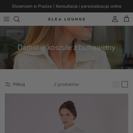
Przejdź do treści
Showroom w Pradze | Konsultacje i personalizacja online
Konto
Kos
Damskie koszule z biobawełny
Filtruj
2 produktów