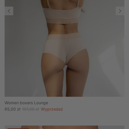
Women boxers Lounge
Cena wyprzedażowa
Cena regularna
65,00 zł
101,00 zł
Wyprzedaż