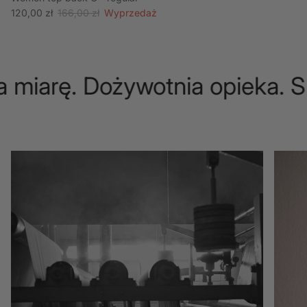
Cena wyprzedażowa
Cena regularna
120,00 zł
166,00 zł
Wyprzedaż
a miarę. Dożywotnia opieka. S