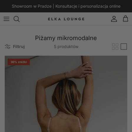
Przejdź do treści
Showroom w Pradze | Konsultacje i personalizacja online
Konto
Kos
Piżamy mikromodalne
Filtruj
5 produktów
36% zniżki