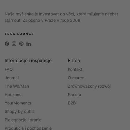
Naše myšlenka je investovat do věcí, které milujeme nechat
stárnout. Založeno v Praze v roce 2008.
Facebook
Instagram
Pinterest
LinkedIn
Informacje i inspiracje
Firma
FAQ
Kontakt
Journal
O marce
The Wo/Man
Zrównoważony rozwój
Horizons
Kariera
YourMoments
B2B
Shopy by outfit
Pielęgnacja i pranie
Produkcja i pochodzenie