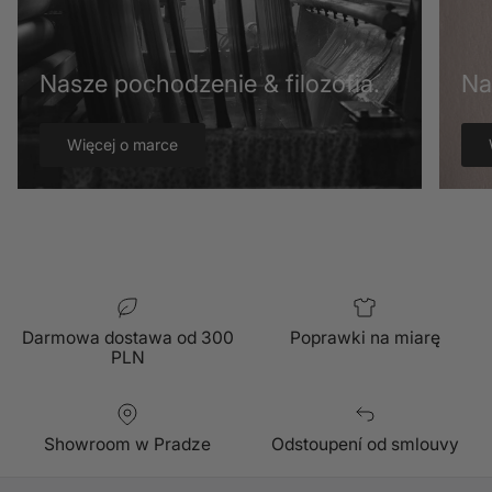
Nasze pochodzenie & filozofia.
Na
Więcej o marce
Darmowa dostawa od 300
Poprawki na miarę
PLN
Showroom w Pradze
Odstoupení od smlouvy