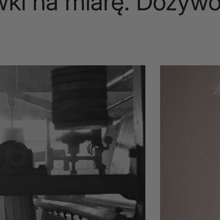
 na miarę. Dożywotni