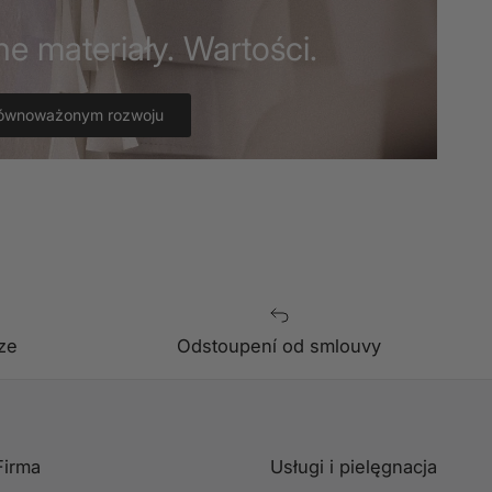
ne materiały. Wartości.
równoważonym rozwoju
ze
Odstoupení od smlouvy
Firma
Usługi i pielęgnacja