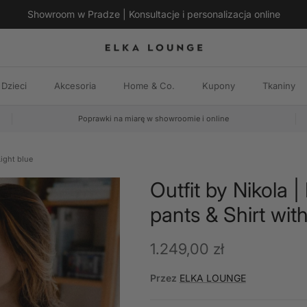
Showroom w Pradze | Konsultacje i personalizacja online
Dzieci
Akcesoria
Home & Co.
Kupony
Tkaniny
Poprawki na miarę w showroomie i online
Light blue
Outfit by Nikola |
pants & Shirt with
Cena regularna
1.249,00 zł
Przez
ELKA LOUNGE