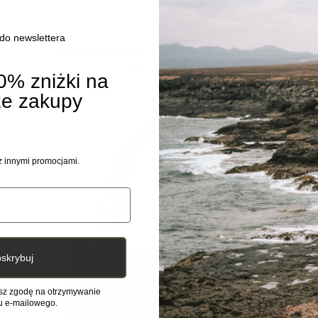
 do newslettera
Poprzedni
Następn
Małe kawałki, wielka zmiana.
Zobacz wszystko
0% zniżki na
ze zakupy
 z innymi promocjami.
skrybuj
asz zgodę na otrzymywanie
u e-mailowego.