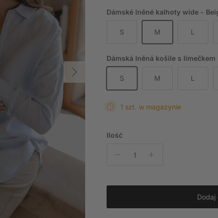
Dámské lněné kalhoty wide - Beig
S
M
L
Dámská lněná košile s límečkem lo
Następny
S
M
L
1 szt. w magazynie
Ilość
Dodaj