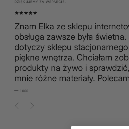
DZIĘKUJEMY ZA WSPARCIE.
DZIĘKUJEMY ZA WSPARCIE.
DZIĘKUJEMY ZA WSPARCIE.
Znam Elka ze sklepu internet
obsługa zawsze była świetna.
dotyczy sklepu stacjonarnego 
piękne wnętrza. Chciałam zo
produkty na żywo i sprawdzić,
mnie różne materiały. Polecam
— Tess
Poprzedni
Następny