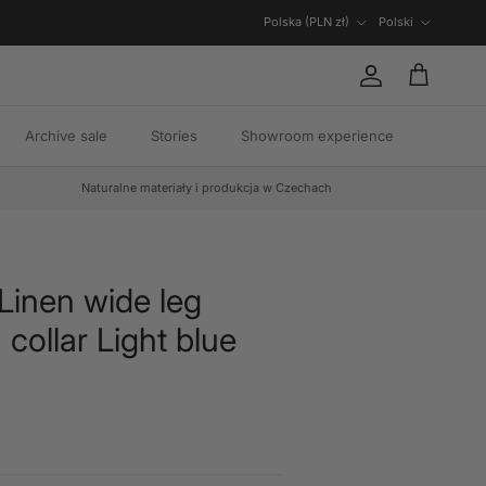
Kraj/region
Język
Polska (PLN zł)
Polski
Konto
Koszyk
Archive sale
Stories
Showroom experience
Naturalne materiały i produkcja w Czechach
 Linen wide leg
 collar Light blue