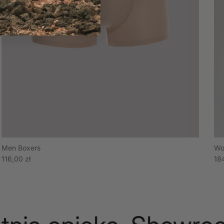
Men Boxers
Wo
Cena regularna
Ce
116,00 zł
18