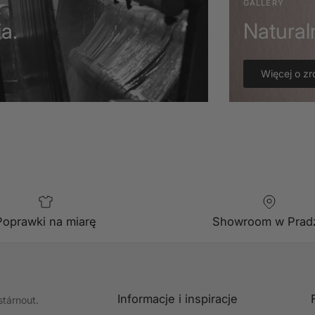
GALLERY
a.
Natural
Więcej o z
Poprawki na miarę
Showroom w Prad
Informacje i inspiracje
stárnout.