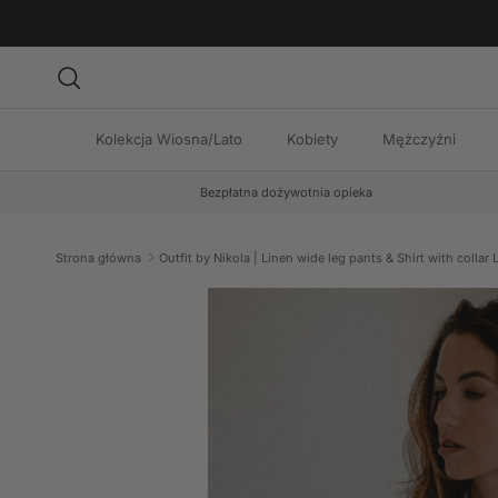
Przejdź do treści
Szukaj
Kolekcja Wiosna/Lato
Kobiety
Mężczyźni
Bezpłatna dożywotnia opieka
Strona główna
Outfit by Nikola | Linen wide leg pants & Shirt with collar 
Przejdź do informacji o produkcie