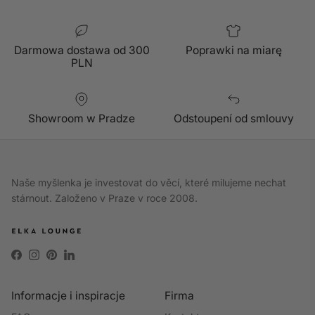
Darmowa dostawa od 300
Poprawki na miarę
PLN
Showroom w Pradze
Odstoupení od smlouvy
Naše myšlenka je investovat do věcí, které milujeme nechat
stárnout. Založeno v Praze v roce 2008.
Facebook
Instagram
Pinterest
LinkedIn
Informacje i inspiracje
Firma