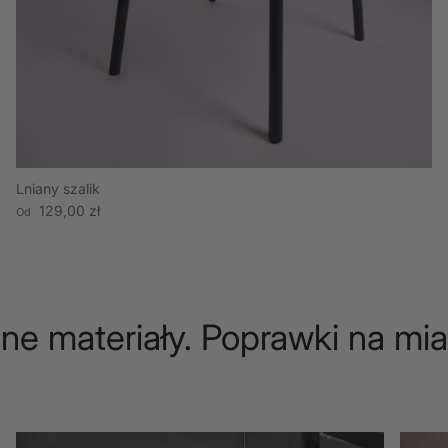
Lniany szalik
Cena regularna
129,00 zł
Od
e materiały. Poprawki na mia