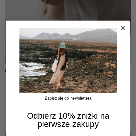
Odzież wełniana
Koszule flanelowe
Lniane topy i koszulki
Poprzedni
Następny
Zapisz się do newslettera
Poprzedni
Nastę
Odbierz 10% zniżki na
Małe kawałki, wielka zmiana.
pierwsze zakupy
Zobacz wszystko