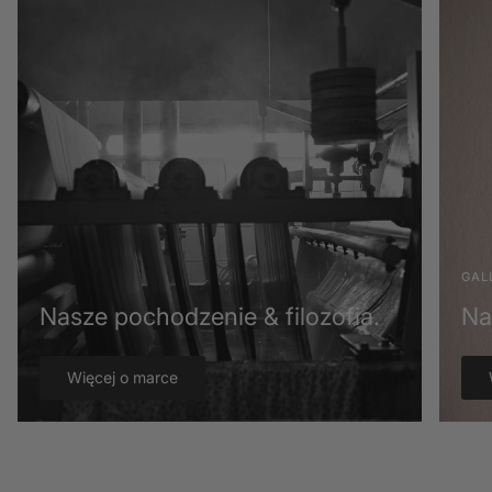
GAL
Nasze pochodzenie & filozofia.
Na
Więcej o marce