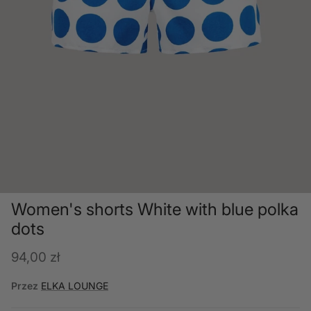
Women's shorts White with blue polka
dots
Cena regularna
94,00 zł
Przez
ELKA LOUNGE