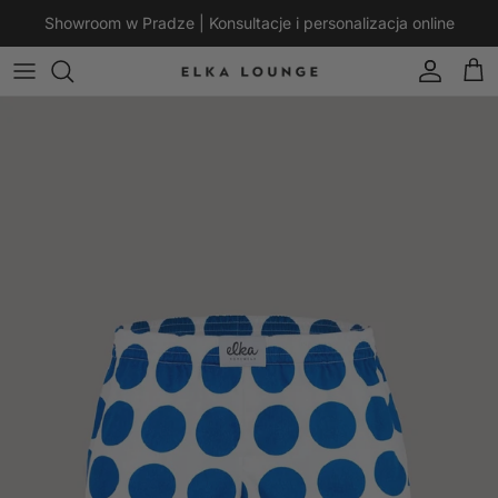
Przejdź do treści
Showroom w Pradze | Konsultacje i personalizacja online
Konto
Kos
Przejdź do informacji o produkcie