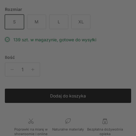
Rozmiar
S
M
L
XL
139 szt. w magazynie, gotowe do wysyłki
Ilość
Dodaj do koszyka
Poprawki na miarę w
Naturalne materiały
Bezpłatna dożywotnia
showroomie i online
opieka